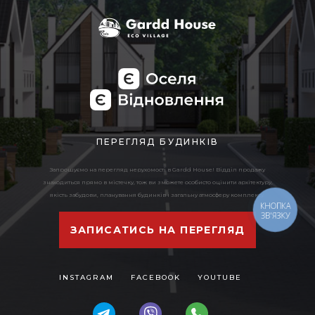
ПЕРЕГЛЯД БУДИНКІВ
Запрошуємо на перегляд нерухомості в Gardd House! Відділ продажу
знаходиться прямо в містечку, тож ви зможете особисто оцінити архітектуру,
якість забудови, планування будинків і загальну атмосферу комплексу.
КНОПКА
ЗВ'ЯЗКУ
ЗАПИСАТИСЬ НА ПЕРЕГЛЯД
INSTAGRAM
FACEBOOK
YOUTUBE