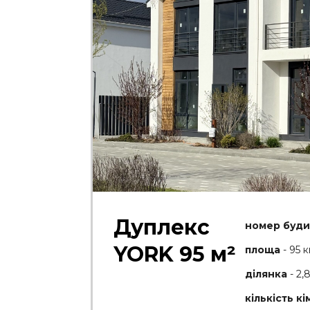
Дуплекс
номер буди
YORK 95 м²
площа
- 95 к
ділянка
- 2,
кількість кі