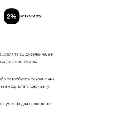
ВИТРАТИ 2%
єОселя та єВідновлення, а й
ації вартості житла
о або потребують покращення
яють використати державну
документів для проведення