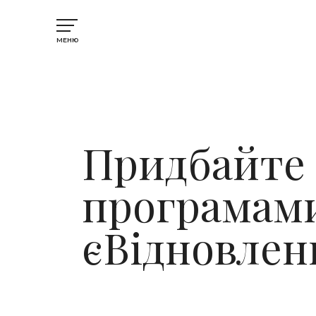
МЕНЮ
Придбайте 
програмами
єВідновлен