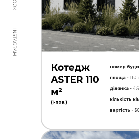
INSTAGRAM
Котедж
номер буди
ASTER 110
площа
- 110 
ділянка
- 4,
м²
кількість кі
(І-пов.)
вартість
- $