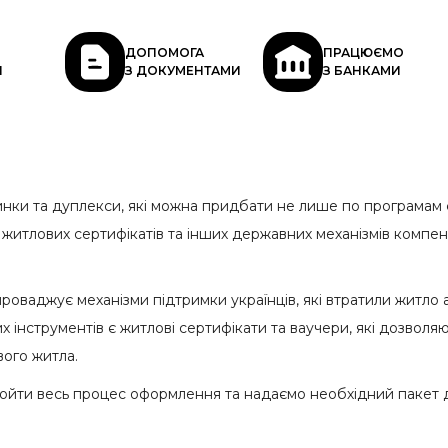
ДОПОМОГА
ПРАЦЮЄМО
І
З ДОКУМЕНТАМИ
З БАНКАМИ
нки та дуплекси, які можна придбати не лише по програмам 
житлових сертифікатів та інших державних механізмів компенс
роваджує механізми підтримки українців, які втратили житл
их інструментів є житлові сертифікати та ваучери, які дозвол
ого житла.
ойти весь процес оформлення та надаємо необхідний пакет 