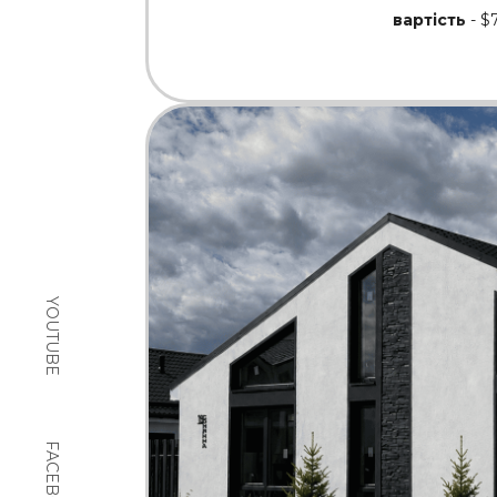
вартість
- $
YOUTUBE
FACEBOOK