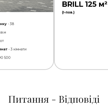
BRILL 125 м²
(І-пов.)
нку
- 38
кв.м
сот
мнат
- 3 кімнати
90 500
Питання - Відповіді