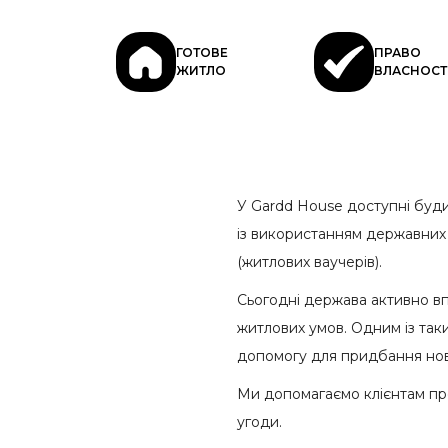
ГОТОВЕ
ПРАВО
ЖИТЛО
ВЛАСНОСТ
У Gardd House доступні буди
із використанням державних 
(житлових ваучерів).
Сьогодні держава активно вп
житлових умов. Одним із так
допомогу для придбання нов
Ми допомагаємо клієнтам пр
угоди.