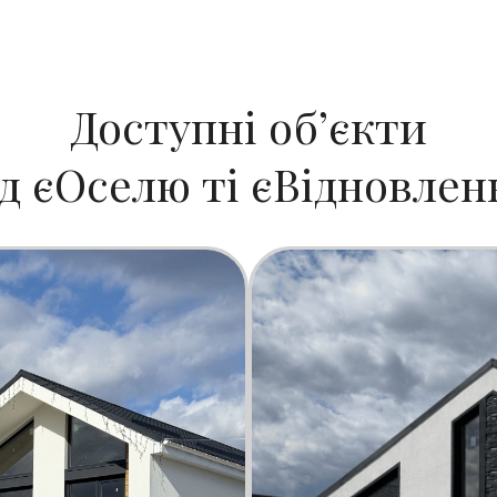
Доступні обʼєкти
ід єОселю ті єВідновлен