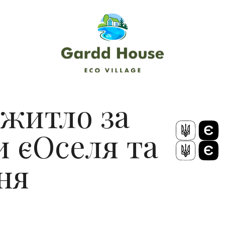
житло за
 єОселя та
ня