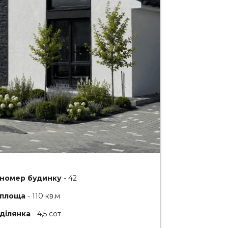
номер будинку
- 42
площа
- 110 кв.м
ділянка
- 4,5 сот