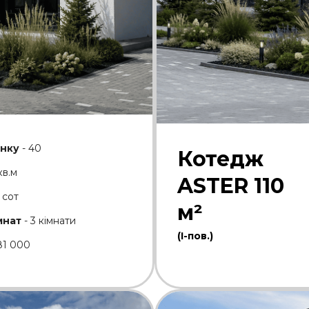
нку
- 40
Котедж
кв.м
ASTER 110
5 сот
м²
мнат
- 3 кімнати
(І-пов.)
81 000