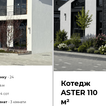
нку
- 24
Котедж
в.м
ASTER 110
84 сот
м²
мнат
- 3 кімнати