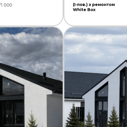
(І-пов.) з ремонтом
71 000
White Box