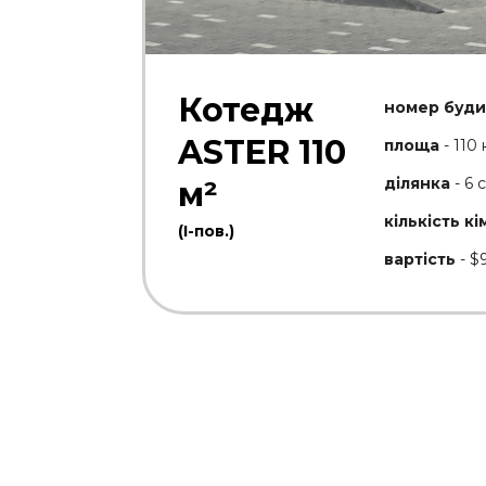
Котедж
номер буди
ASTER 110
площа
- 110 
ділянка
- 6 
м²
кількість кі
(І-пов.)
вартість
- $